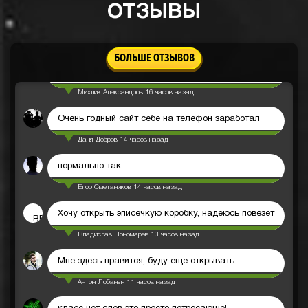
ОТЗЫВЫ
Надеюсь и мне повезет
Юра Хозяшев
23 часа назад
БОЛЬШЕ ОТЗЫВОВ
Вывод быстрый
Михлик Александров
16 часов назад
Очень годный сайт себе на телефон заработал
Даня Добров
14 часов назад
нормально так
Егор Сметаников
14 часов назад
Хочу открыть эписечкую коробку, надеюсь повезет
ВП
Владислав Пономарёв
13 часов назад
Мне здесь нравится, буду еще открывать.
Антон Лобаныч
11 часов назад