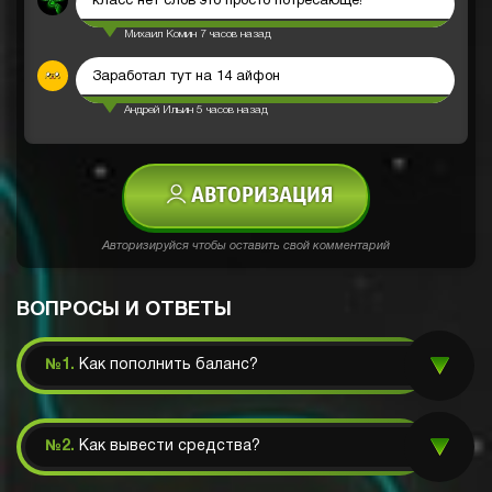
класс нет слов это просто потресающе!
Михаил Комин
7 часов назад
Заработал тут на 14 айфон
Андрей Ильин
5 часов назад
АВТОРИЗАЦИЯ
Авторизируйся чтобы оставить свой комментарий
ВОПРОСЫ И ОТВЕТЫ
№1.
Как пополнить баланс?
№2.
Как вывести средства?