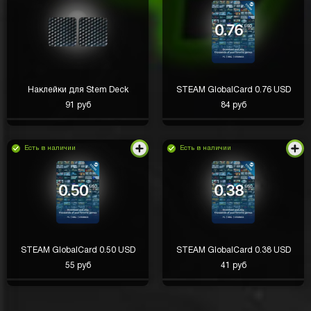
Наклейки для Stem Deck
STEAM GlobalCard 0.76 USD
91 руб
84 руб
Есть в наличии
Есть в наличии
Начал с коробки шулера, накопил на Джек-Пот
Кейс 1, выпало 40к рублей. Доволен
STEAM GlobalCard 0.50 USD
STEAM GlobalCard 0.38 USD
Сергей Валишин
день назад
55 руб
41 руб
Выиграл много денег!💸💸💸
Вячеслав Штырёв
день назад