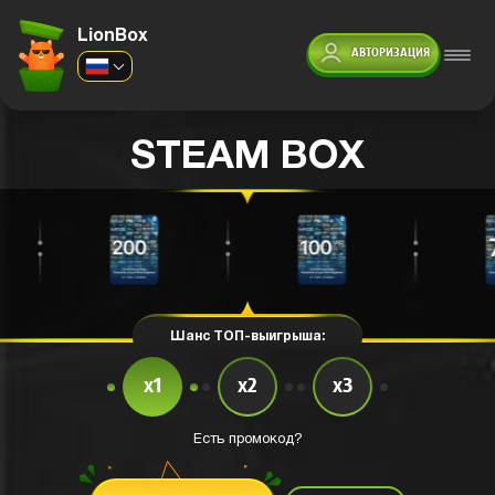
LionBox
АВТОРИЗАЦИЯ
STEAM BOX
Шанс ТОП-выигрыша:
x1
x2
x3
Есть промокод?