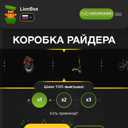
LionBox
АВТОРИЗАЦИЯ
КОРОБКА РАЙДЕРА
Шанс ТОП-выигрыша:
x1
x2
x3
Есть промокод?