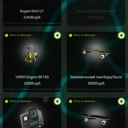
Kugoo Kirin U1
Segway Xiaomi Ninebot
52499 руб
50000 руб
Есть в наличии
Есть в наличии
HIPER Engine BF160
Электрический лонгборд Razor
33699 руб
26000 руб
Есть в наличии
Есть в наличии