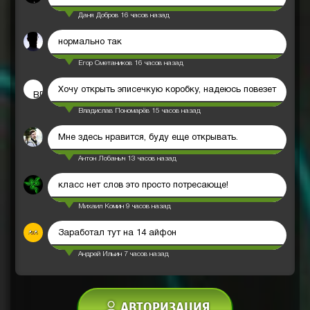
Даня Добров
16 часов назад
нормально так
Егор Сметаников
16 часов назад
Хочу открыть эписечкую коробку, надеюсь повезет
ВП
Владислав Пономарёв
15 часов назад
Мне здесь нравится, буду еще открывать.
Антон Лобаныч
13 часов назад
класс нет слов это просто потресающе!
Михаил Комин
9 часов назад
Заработал тут на 14 айфон
Андрей Ильин
7 часов назад
АВТОРИЗАЦИЯ