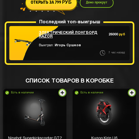
ОТКРЫТЬ ЗА 799
Демо прокрут
РУБ
Последний топ-выигрыш
ЭЛЕКТРИЧЕСКИЙ ЛОНГБОРД
26000
руб
RAZOR
Выиграл:
Игорь Сушков
1 час назад
СПИСОК ТОВАРОВ В КОРОБКЕ
Есть в наличии
Есть в наличии
Ninebot Superkickscooter GT2
Kugoo Kirin U6