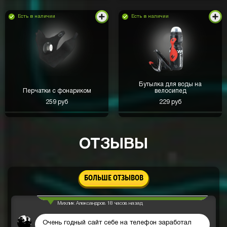
Есть в наличии
Есть в наличии
Начал с коробки шулера, накопил на Джек-Пот
Бутылка для воды на
Кейс 1, выпало 40к рублей. Доволен
Перчатки с фонариком
велосипед
Сергей Валишин
день назад
259 руб
229 руб
Выиграл много денег!💸💸💸
Вячеслав Штырёв
день назад
ОТЗЫВЫ
Надеюсь и мне повезет
Юра Хозяшев
день назад
БОЛЬШЕ ОТЗЫВОВ
Вывод быстрый
Михлик Александров
18 часов назад
Очень годный сайт себе на телефон заработал