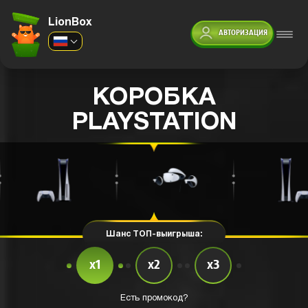
LionBox
АВТОРИЗАЦИЯ
КОРОБКА
PLAYSTATION
Шанс ТОП-выигрыша:
x1
x2
x3
Есть промокод?