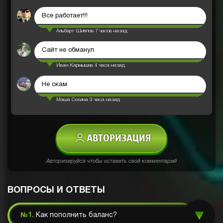
Все работает!!!
Альберт Шияпов
7 часов назад
Сайт не обманул
Иван Кармышев
4 часа назад
Не скам
Маша Сохина
3 часа назад
АВТОРИЗАЦИЯ
Авторизируйся чтобы оставить свой комментарий
ВОПРОСЫ И ОТВЕТЫ
№1.
Как пополнить баланс?