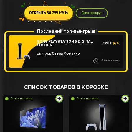
ОТКРЫТЬ ЗА 799
Демо прокрут
РУБ
Последний топ-выигрыш
SONY PLAYSTATION 5 DIGITAL
52000
руб
EDITION
Выиграл:
Степа Фоменко
3 часа назад
СПИСОК ТОВАРОВ В КОРОБКЕ
Есть в наличии
Есть в наличии