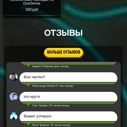
DualSense
Андрей Ильин
2 дня назад
300 руб
Я с коробки "сотка" получил 1000 рублей
Константин Сергеев
день назад
ОТЗЫВЫ
х2 поднялся тут
ДК
Денис Каштанов
день назад
БОЛЬШЕ ОТЗЫВОВ
Закинул 1000 вывел 💵 5к! пришли почти сразу
Кирилл Романов
день назад
Все честно?
Александр Малич
21 час назад
это круто
Олег Бройко
20 часов назад
Вывел успешно
Ваня Травкин
18 часов назад