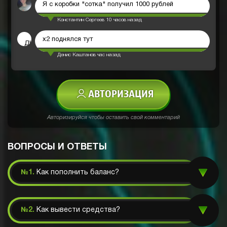
Я с коробки "сотка" получил 1000 рублей
Константин Сергеев
10 часов назад
х2 поднялся тут
ДК
Денис Каштанов
час назад
АВТОРИЗАЦИЯ
Авторизируйся чтобы оставить свой комментарий
ВОПРОСЫ И ОТВЕТЫ
№1.
Как пополнить баланс?
№2.
Как вывести средства?