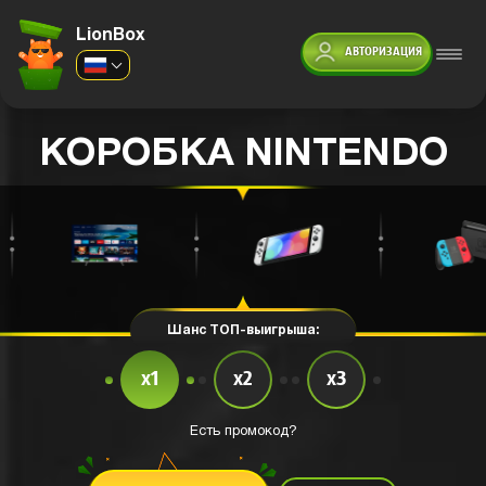
LionBox
АВТОРИЗАЦИЯ
КОРОБКА NINTENDO
Шанс ТОП-выигрыша:
x1
x2
x3
Есть промокод?