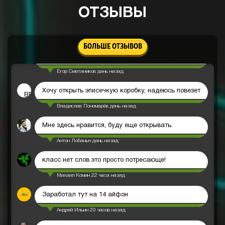
Михлик Александров
день назад
ОТЗЫВЫ
Очень годный сайт себе на телефон заработал
Даня Добров
день назад
БОЛЬШЕ ОТЗЫВОВ
нормально так
Егор Сметаников
день назад
Хочу открыть эписечкую коробку, надеюсь повезет
ВП
Владислав Пономарёв
день назад
Мне здесь нравится, буду еще открывать.
Антон Лобаныч
день назад
класс нет слов это просто потресающе!
Михаил Комин
22 часа назад
Заработал тут на 14 айфон
Андрей Ильин
20 часов назад