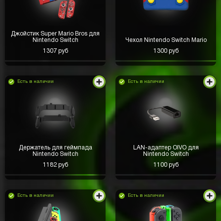
Джойстик Super Mario Bros для
Nintendo Switch
Чехол Nintendo Switch Mario
1307 руб
1300 руб
Есть в наличии
Есть в наличии
Держатель для геймпада
LAN-адаптер OIVO для
Nintendo Switch
Nintendo Switch
1182 руб
1100 руб
Есть в наличии
Есть в наличии