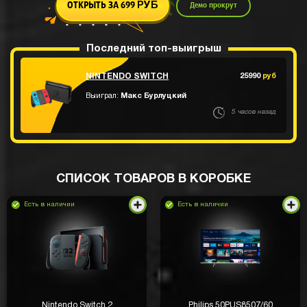
ОТКРЫТЬ ЗА 699
Демо прокрут
РУБ
Последний топ-выигрыш
NINTENDO SWITCH
25990
руб
Выиграл:
Макс Бурлуцкий
5 часов назад
СПИСОК ТОВАРОВ В КОРОБКЕ
Есть в наличии
Есть в наличии
Nintendo Switch 2
Philips 50PUS8507/60