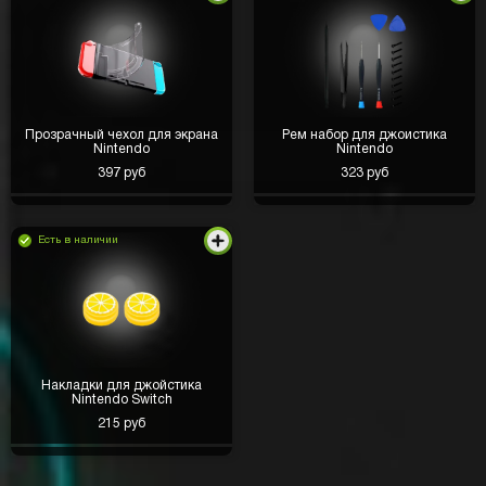
Прозрачный чехол для экрана
Рем набор для джоистика
Nintendo
Nintendo
397 руб
323 руб
Есть в наличии
Надеюсь и мне повезет
Накладки для джойстика
Nintendo Switch
Юра Хозяшев
день назад
215 руб
Вывод быстрый