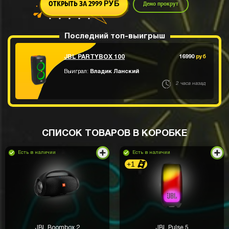
ОТКРЫТЬ ЗА 2999
Демо прокрут
РУБ
Последний топ-выигрыш
JBL PARTYBOX 100
16990
руб
Выиграл:
Владик Ланский
2 часа назад
СПИСОК ТОВАРОВ В КОРОБКЕ
Есть в наличии
Есть в наличии
+1
JBL Boombox 2
JBL Pulse 5