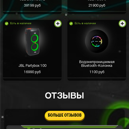
39199 руб
21900 руб
Есть в наличии
Есть в наличии
Закинул 1000 вывел 💵 5к! пришли почти сразу
Водонепроницаемая
JBL Partybox 100
Bluetooth-Колонка
Кирилл Романов
день назад
16990 руб
1100 руб
Все честно?
Александр Малич
день назад
ОТЗЫВЫ
это круто
Олег Бройко
день назад
БОЛЬШЕ ОТЗЫВОВ
Вывел успешно