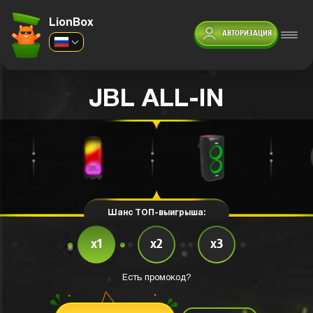
LionBox
АВТОРИЗАЦИЯ
JBL ALL-IN
Шанс ТОП-выигрыша:
x1
x2
x3
Есть промокод?