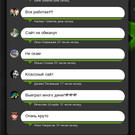
Ваня Травкин
день назад
Все работает!!!
Альберт Шияпов
день назад
Сайт не обманул
Иван Кармышев
20 часов назад
Не скам
Маша Сохина
20 часов назад
Классный сайт
Даниил Токовищев
17 часов назад
Выиграл много денег!💸💸💸
Вячеслав Штырёв
12 часов назад
Очень круто
Илья Некрасов
10 часов назад