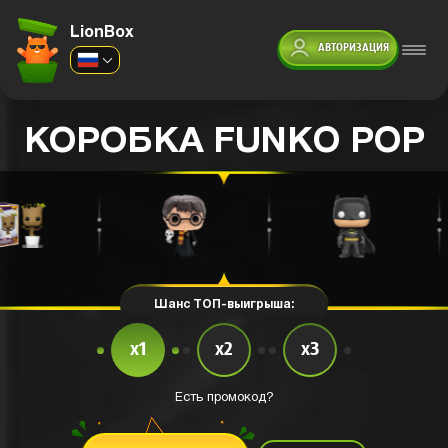
LionBox
АВТОРИЗАЦИЯ
КОРОБКА FUNKO POP
Шанс ТОП-выигрыша:
x1
x2
x3
Есть промокод?