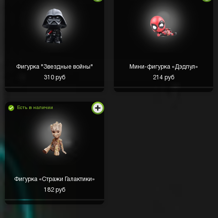
Фигурка "Звездные войны"
Мини-фигурка «Дэдпул»
310 руб
214 руб
Есть в наличии
Закинул 1000 вывел 💵 5к! пришли почти сразу
Фигурка «Стражи Галактики»
Кирилл Романов
день назад
182 руб
Все честно?