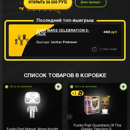
ОТКРЫТЬ ЗА 550
Демо прокрут
РУБ
Последний топ-выигрыш
STAR WARS CELEBRATION 5-
4465
руб
PACK
Выиграл:
Uolter Pinkmen
2 часа назад
СПИСОК ТОВАРОВ В КОРОБКЕ
Есть в наличии
Есть в наличии
+1
Funko Pop! Guardians Of The
Funko Pop! Marvel: Moon Knight
Galaxy: Dancing G...