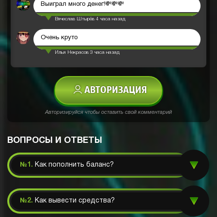
Выиграл много денег!💸💸💸
Вячеслав Штырёв
4 часа назад
Очень круто
Илья Некрасов
3 часа назад
АВТОРИЗАЦИЯ
Авторизируйся чтобы оставить свой комментарий
ВОПРОСЫ И ОТВЕТЫ
№1.
Как пополнить баланс?
№2.
Как вывести средства?