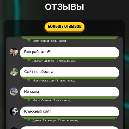
Александр Малич
день назад
ОТЗЫВЫ
это круто
Олег Бройко
день назад
БОЛЬШЕ ОТЗЫВОВ
Вывел успешно
Ваня Травкин
день назад
Все работает!!!
Альберт Шияпов
17 часов назад
Сайт не обманул
Иван Кармышев
13 часов назад
Не скам
Маша Сохина
13 часов назад
Классный сайт
Даниил Токовищев
10 часов назад